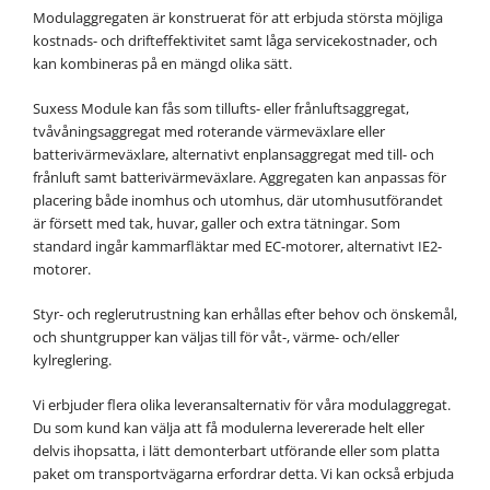
Modulaggregaten är konstruerat för att erbjuda största möjliga
kostnads- och drifteffektivitet samt låga servicekostnader, och
kan kombineras på en mängd olika sätt.
Suxess Module kan fås som tillufts- eller frånluftsaggregat,
tvåvåningsaggregat med roterande värmeväxlare eller
batterivärmeväxlare, alternativt enplansaggregat med till- och
frånluft samt batterivärmeväxlare. Aggregaten kan anpassas för
placering både inomhus och utomhus, där utomhusutförandet
är försett med tak, huvar, galler och extra tätningar. Som
standard ingår kammarfläktar med EC-motorer, alternativt IE2-
motorer.
Styr- och reglerutrustning kan erhållas efter behov och önskemål,
och shuntgrupper kan väljas till för våt-, värme- och/eller
kylreglering.
Vi erbjuder flera olika leveransalternativ för våra modulaggregat.
Du som kund kan välja att få modulerna levererade helt eller
delvis ihopsatta, i lätt demonterbart utförande eller som platta
paket om transportvägarna erfordrar detta. Vi kan också erbjuda