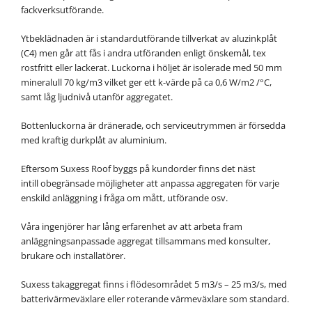
fackverksutförande.
Ytbeklädnaden är i standardutförande tillverkat av aluzinkplåt
(C4) men går att fås i andra utföranden enligt önskemål, tex
rostfritt eller lackerat. Luckorna i höljet är isolerade med 50 mm
mineralull 70 kg/m3 vilket ger ett k-värde på ca 0,6 W/m2 /°C,
samt låg ljudnivå utanför aggregatet.
Bottenluckorna är dränerade, och serviceutrymmen är försedda
med kraftig durkplåt av aluminium.
Eftersom Suxess Roof byggs på kundorder finns det näst
intill obegränsade möjligheter att anpassa aggregaten för varje
enskild anläggning i fråga om mått, utförande osv.
Våra ingenjörer har lång erfarenhet av att arbeta fram
anläggningsanpassade aggregat tillsammans med konsulter,
brukare och installatörer.
Suxess takaggregat finns i flödesområdet 5 m3/s – 25 m3/s, med
batterivärmeväxlare eller roterande värmeväxlare som standard.